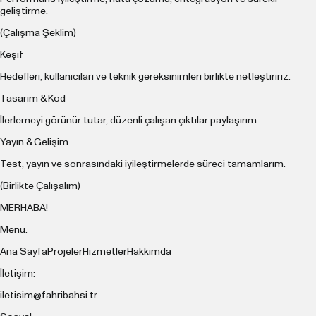
geliştirme.
(Çalışma Şeklim)
Keşif
Hedefleri, kullanıcıları ve teknik gereksinimleri birlikte netleştiririz.
Tasarım & Kod
İlerlemeyi görünür tutar, düzenli çalışan çıktılar paylaşırım.
Yayın & Gelişim
Test, yayın ve sonrasındaki iyileştirmelerde süreci tamamlarım.
(Birlikte Çalışalım)
MERHABA!
Menü:
Ana Sayfa
Projeler
Hizmetler
Hakkımda
İletişim:
iletisim@fahribahsi.tr