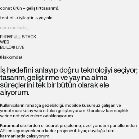
const
ürün = geliştir(tasarım);
test et → iyileştir → yayınla
npm run build_
FHR®
FULL STACK
WEB
BUILD
● LIVE
(Hakkımda)
İş hedefini anlayıp doğru teknolojiyi seçiyor;
tasarım, geliştirme ve yayına alma
süreçlerini tek bir bütün olarak ele
alıyorum.
Kullanıcıların rahatça gezebildiği, mobilde kusursuz çalışan ve
yönetmesi kolay web siteleri geliştiriyorum. Gereksiz karmaşıklık
yerine net çözümlere odaklanıyorum.
Kurumsal sitelerden e-ticaret projelerine, özel yönetim panellerinden
API entegrasyonlarına kadar projenin ihtiyaç duyduğu tüm
katmanlarda çalışıyorum.