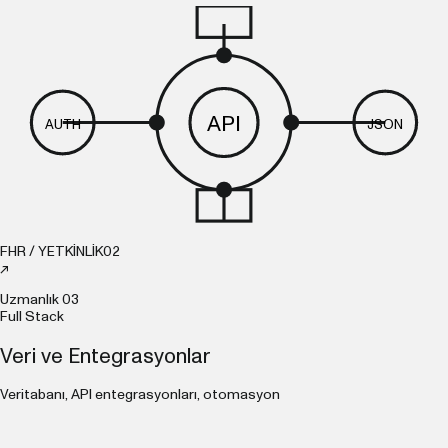
API
AUTH
JSON
FHR / YETKİNLİK
02
↗
Uzmanlık
03
Full Stack
Veri ve Entegrasyonlar
Veritabanı, API entegrasyonları, otomasyon