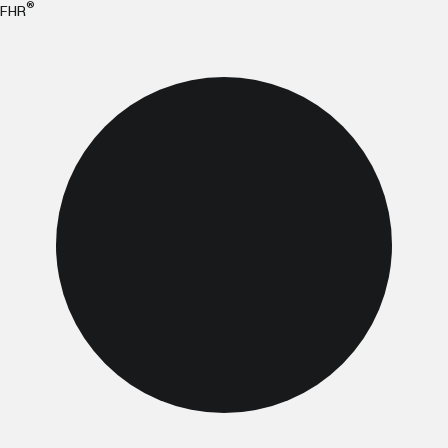
®
FHR