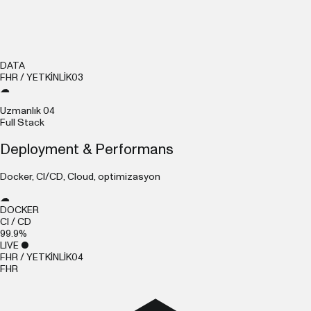
DATA
FHR / YETKİNLİK
03
☁
Uzmanlık
04
Full Stack
Deployment & Performans
Docker, CI/CD, Cloud, optimizasyon
☁
DOCKER
CI / CD
99.9%
LIVE ●
FHR / YETKİNLİK
04
F
H
R