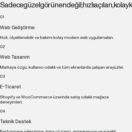
Sadece
güzel
görünen
değil;
hızlı
açılan,
kolay
k
0
1
Web Geliştirme
Hızlı, ölçeklenebilir ve bakımı kolay modern web uygulamaları.
0
2
Web Tasarım
Markaya özgü, kullanıcı odaklı ve tüm ekranlarda çalışan arayüzler.
0
3
E-Ticaret
Shopify ve WooCommerce üzerinde satış odaklı mağaza
deneyimleri.
0
4
Teknik Destek
Performans iyileştirme, hata çözümü, entegrasyon ve sürekli