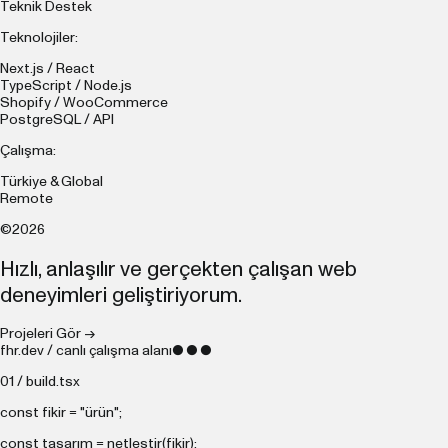
Teknik Destek
Teknolojiler:
Next.js / React
TypeScript / Node.js
Shopify / WooCommerce
PostgreSQL / API
Çalışma:
Türkiye & Global
Remote
©2026
Hızlı, anlaşılır ve gerçekten çalışan web
deneyimleri geliştiriyorum.
Projeleri Gör →
fhr.dev / canlı çalışma alanı
● ● ●
01 / build.tsx
const
fikir =
"ürün"
;
const
tasarım = netleştir(fikir);