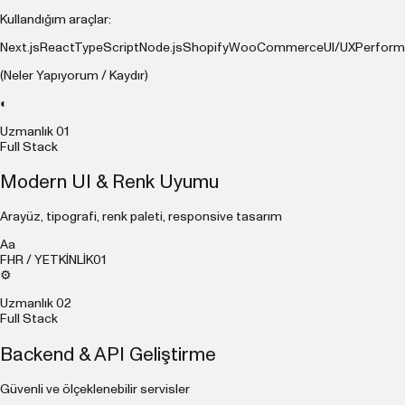
Kullandığım araçlar:
Next.js
React
TypeScript
Node.js
Shopify
WooCommerce
UI/UX
Perfor
(Neler Yapıyorum / Kaydır)
◐
Uzmanlık
01
Full Stack
Modern UI & Renk Uyumu
Arayüz, tipografi, renk paleti, responsive tasarım
Aa
FHR / YETKİNLİK
01
⚙
Uzmanlık
02
Full Stack
Backend & API Geliştirme
Güvenli ve ölçeklenebilir servisler