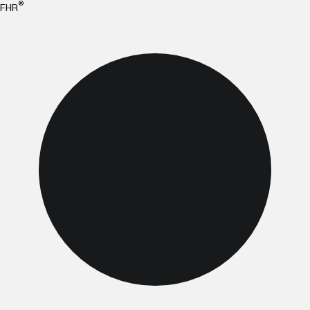
®
FHR