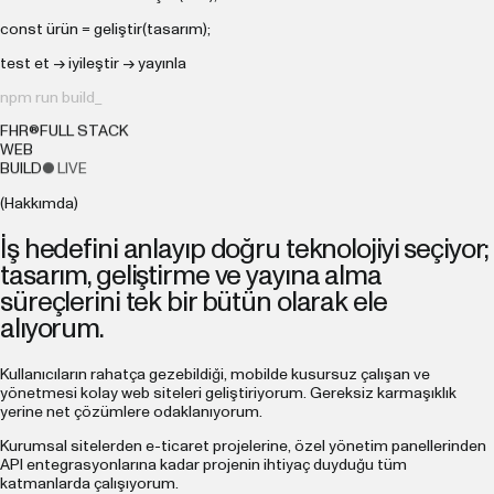
const
ürün = geliştir(tasarım);
test et → iyileştir → yayınla
npm run build_
FHR®
FULL STACK
WEB
BUILD
● LIVE
(Hakkımda)
İş hedefini anlayıp doğru teknolojiyi seçiyor;
tasarım, geliştirme ve yayına alma
süreçlerini tek bir bütün olarak ele
alıyorum.
Kullanıcıların rahatça gezebildiği, mobilde kusursuz çalışan ve
yönetmesi kolay web siteleri geliştiriyorum. Gereksiz karmaşıklık
yerine net çözümlere odaklanıyorum.
Kurumsal sitelerden e-ticaret projelerine, özel yönetim panellerinden
API entegrasyonlarına kadar projenin ihtiyaç duyduğu tüm
katmanlarda çalışıyorum.