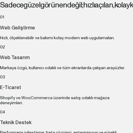
Sadece
güzel
görünen
değil;
hızlı
açılan,
kolay
k
0
1
Web Geliştirme
Hızlı, ölçeklenebilir ve bakımı kolay modern web uygulamaları.
0
2
Web Tasarım
Markaya özgü, kullanıcı odaklı ve tüm ekranlarda çalışan arayüzler.
0
3
E-Ticaret
Shopify ve WooCommerce üzerinde satış odaklı mağaza
deneyimleri.
0
4
Teknik Destek
Performans iyileştirme, hata çözümü, entegrasyon ve sürekli