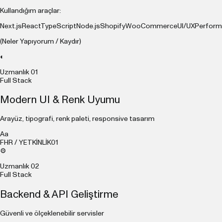
Kullandığım araçlar:
Next.js
React
TypeScript
Node.js
Shopify
WooCommerce
UI/UX
Perfor
(Neler Yapıyorum / Kaydır)
◐
Uzmanlık
01
Full Stack
Modern UI & Renk Uyumu
Arayüz, tipografi, renk paleti, responsive tasarım
Aa
FHR / YETKİNLİK
01
⚙
Uzmanlık
02
Full Stack
Backend & API Geliştirme
Güvenli ve ölçeklenebilir servisler