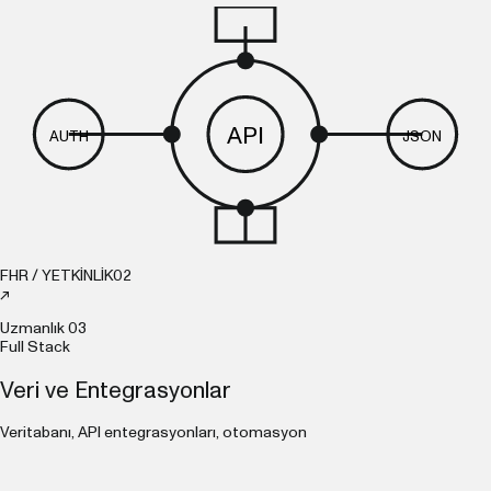
API
AUTH
JSON
FHR / YETKİNLİK
02
↗
Uzmanlık
03
Full Stack
Veri ve Entegrasyonlar
Veritabanı, API entegrasyonları, otomasyon