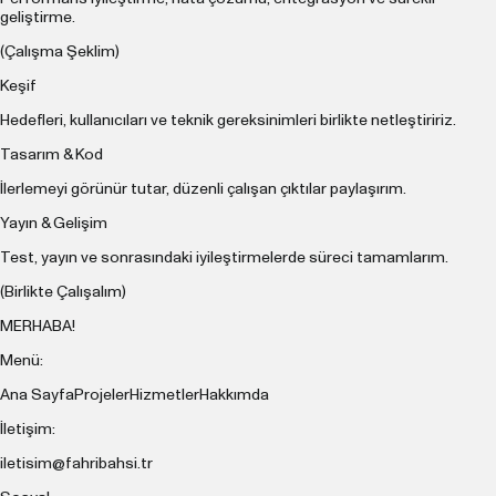
geliştirme.
(Çalışma Şeklim)
Keşif
Hedefleri, kullanıcıları ve teknik gereksinimleri birlikte netleştiririz.
Tasarım & Kod
İlerlemeyi görünür tutar, düzenli çalışan çıktılar paylaşırım.
Yayın & Gelişim
Test, yayın ve sonrasındaki iyileştirmelerde süreci tamamlarım.
(Birlikte Çalışalım)
MERHABA!
Menü:
Ana Sayfa
Projeler
Hizmetler
Hakkımda
İletişim:
iletisim@fahribahsi.tr