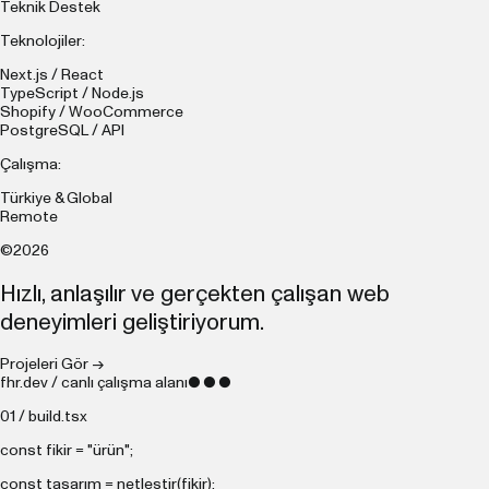
Teknik Destek
Teknolojiler:
Next.js / React
TypeScript / Node.js
Shopify / WooCommerce
PostgreSQL / API
Çalışma:
Türkiye & Global
Remote
©2026
Hızlı, anlaşılır ve gerçekten çalışan web
deneyimleri geliştiriyorum.
Projeleri Gör →
fhr.dev / canlı çalışma alanı
● ● ●
01 / build.tsx
const
fikir =
"ürün"
;
const
tasarım = netleştir(fikir);