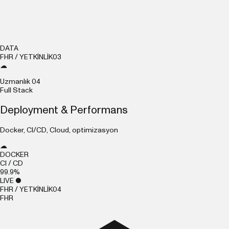
DATA
FHR / YETKİNLİK
03
☁
Uzmanlık
04
Full Stack
Deployment & Performans
Docker, CI/CD, Cloud, optimizasyon
☁
DOCKER
CI / CD
99.9%
LIVE ●
FHR / YETKİNLİK
04
F
H
R