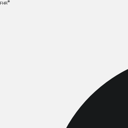
®
FHR