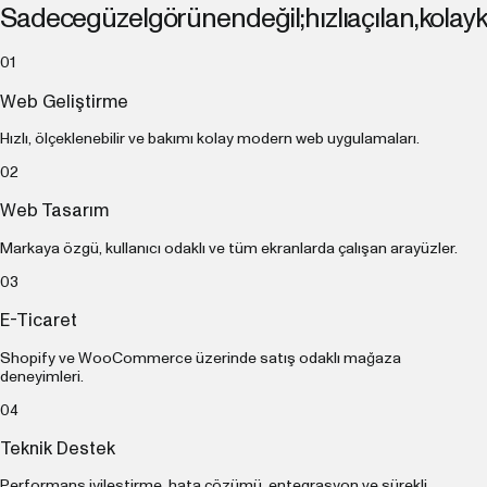
Sadece
güzel
görünen
değil;
hızlı
açılan,
kolay
k
0
1
Web Geliştirme
Hızlı, ölçeklenebilir ve bakımı kolay modern web uygulamaları.
0
2
Web Tasarım
Markaya özgü, kullanıcı odaklı ve tüm ekranlarda çalışan arayüzler.
0
3
E-Ticaret
Shopify ve WooCommerce üzerinde satış odaklı mağaza
deneyimleri.
0
4
Teknik Destek
Performans iyileştirme, hata çözümü, entegrasyon ve sürekli