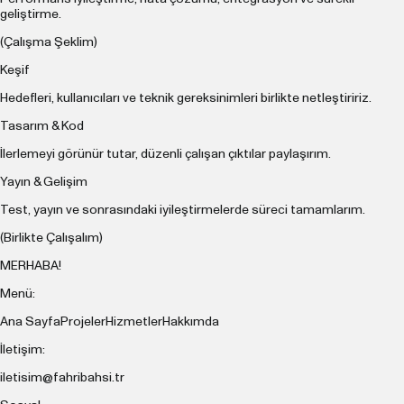
geliştirme.
(Çalışma Şeklim)
Keşif
Hedefleri, kullanıcıları ve teknik gereksinimleri birlikte netleştiririz.
Tasarım & Kod
İlerlemeyi görünür tutar, düzenli çalışan çıktılar paylaşırım.
Yayın & Gelişim
Test, yayın ve sonrasındaki iyileştirmelerde süreci tamamlarım.
(Birlikte Çalışalım)
MERHABA!
Menü:
Ana Sayfa
Projeler
Hizmetler
Hakkımda
İletişim:
iletisim@fahribahsi.tr