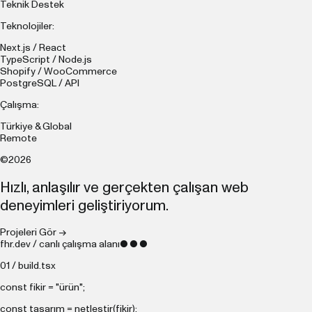
Teknik Destek
Teknolojiler:
Next.js / React
TypeScript / Node.js
Shopify / WooCommerce
PostgreSQL / API
Çalışma:
Türkiye & Global
Remote
©2026
Hızlı, anlaşılır ve gerçekten çalışan web
deneyimleri geliştiriyorum.
Projeleri Gör →
fhr.dev / canlı çalışma alanı
● ● ●
01 / build.tsx
const
fikir =
"ürün"
;
const
tasarım = netleştir(fikir);