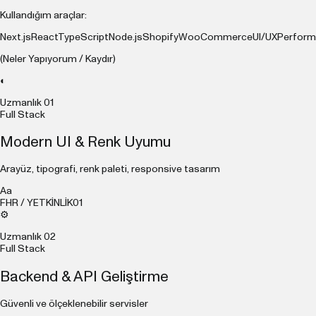
Kullandığım araçlar:
Next.js
React
TypeScript
Node.js
Shopify
WooCommerce
UI/UX
Perfor
(Neler Yapıyorum / Kaydır)
◐
Uzmanlık
01
Full Stack
Modern UI & Renk Uyumu
Arayüz, tipografi, renk paleti, responsive tasarım
Aa
FHR / YETKİNLİK
01
⚙
Uzmanlık
02
Full Stack
Backend & API Geliştirme
Güvenli ve ölçeklenebilir servisler