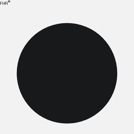
®
FHR