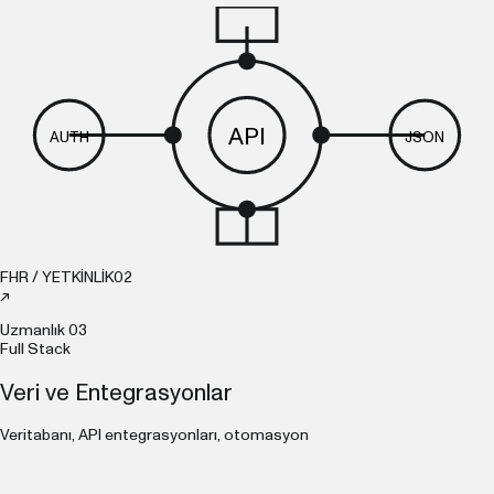
API
AUTH
JSON
FHR / YETKİNLİK
02
↗
Uzmanlık
03
Full Stack
Veri ve Entegrasyonlar
Veritabanı, API entegrasyonları, otomasyon