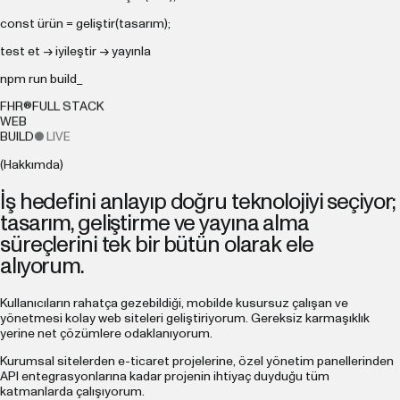
const
ürün = geliştir(tasarım);
test et → iyileştir → yayınla
npm run build_
FHR®
FULL STACK
WEB
BUILD
● LIVE
(Hakkımda)
İş hedefini anlayıp doğru teknolojiyi seçiyor;
tasarım, geliştirme ve yayına alma
süreçlerini tek bir bütün olarak ele
alıyorum.
Kullanıcıların rahatça gezebildiği, mobilde kusursuz çalışan ve
yönetmesi kolay web siteleri geliştiriyorum. Gereksiz karmaşıklık
yerine net çözümlere odaklanıyorum.
Kurumsal sitelerden e-ticaret projelerine, özel yönetim panellerinden
API entegrasyonlarına kadar projenin ihtiyaç duyduğu tüm
katmanlarda çalışıyorum.