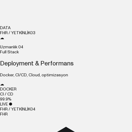
DATA
FHR / YETKİNLİK
03
☁
Uzmanlık
04
Full Stack
Deployment & Performans
Docker, CI/CD, Cloud, optimizasyon
☁
DOCKER
CI / CD
99.9%
LIVE ●
FHR / YETKİNLİK
04
F
H
R