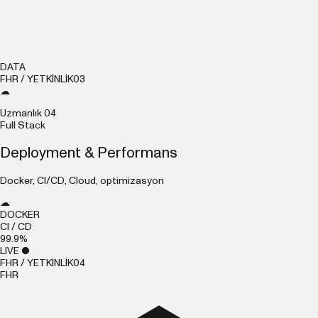
DATA
FHR / YETKİNLİK
03
☁
Uzmanlık
04
Full Stack
Deployment & Performans
Docker, CI/CD, Cloud, optimizasyon
☁
DOCKER
CI / CD
99.9%
LIVE ●
FHR / YETKİNLİK
04
F
H
R