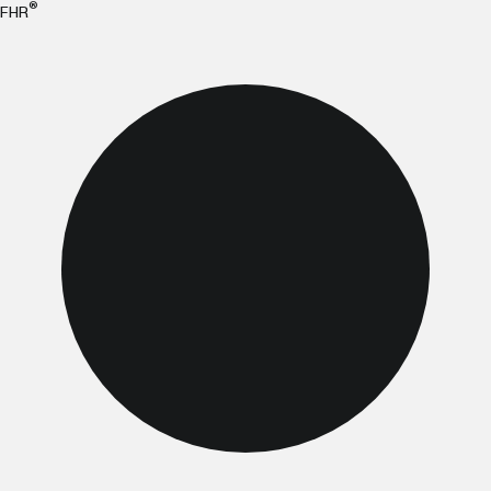
®
FHR