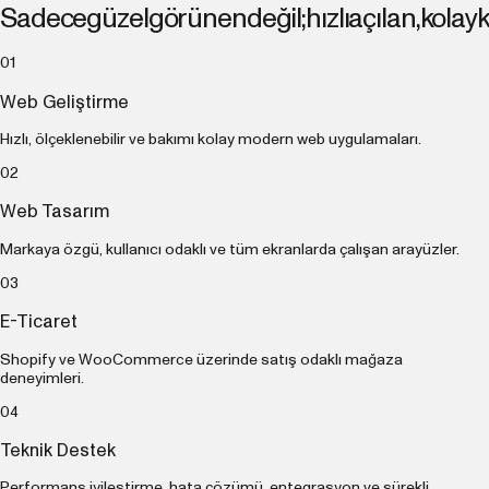
Sadece
güzel
görünen
değil;
hızlı
açılan,
kolay
k
0
1
Web Geliştirme
Hızlı, ölçeklenebilir ve bakımı kolay modern web uygulamaları.
0
2
Web Tasarım
Markaya özgü, kullanıcı odaklı ve tüm ekranlarda çalışan arayüzler.
0
3
E-Ticaret
Shopify ve WooCommerce üzerinde satış odaklı mağaza
deneyimleri.
0
4
Teknik Destek
Performans iyileştirme, hata çözümü, entegrasyon ve sürekli