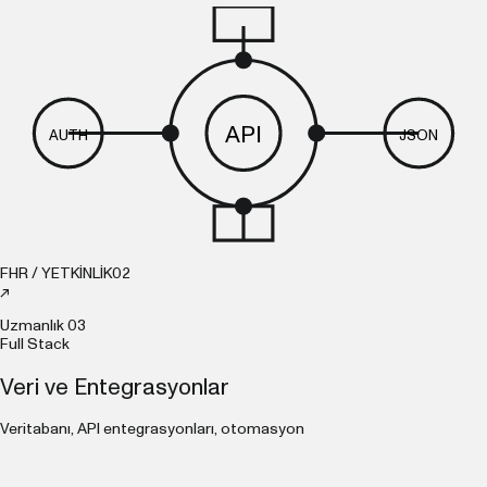
API
AUTH
JSON
FHR / YETKİNLİK
02
↗
Uzmanlık
03
Full Stack
Veri ve Entegrasyonlar
Veritabanı, API entegrasyonları, otomasyon