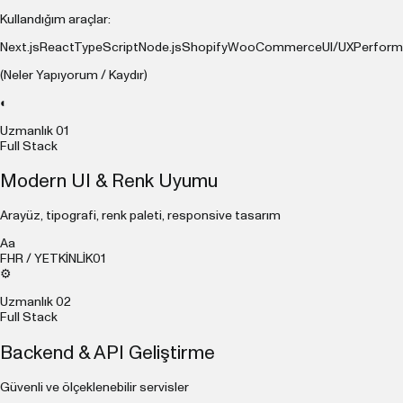
Kullandığım araçlar:
Next.js
React
TypeScript
Node.js
Shopify
WooCommerce
UI/UX
Perfor
(Neler Yapıyorum / Kaydır)
◐
Uzmanlık
01
Full Stack
Modern UI & Renk Uyumu
Arayüz, tipografi, renk paleti, responsive tasarım
Aa
FHR / YETKİNLİK
01
⚙
Uzmanlık
02
Full Stack
Backend & API Geliştirme
Güvenli ve ölçeklenebilir servisler