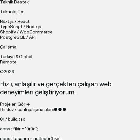
Teknik Destek
Teknolojiler:
Next.js / React
TypeScript / Node.js
Shopify / WooCommerce
PostgreSQL / API
Çalışma:
Türkiye & Global
Remote
©2026
Hızlı, anlaşılır ve gerçekten çalışan web
deneyimleri geliştiriyorum.
Projeleri Gör →
fhr.dev / canlı çalışma alanı
● ● ●
01 / build.tsx
const
fikir =
"ürün"
;
const
tasarım = netleştir(fikir);