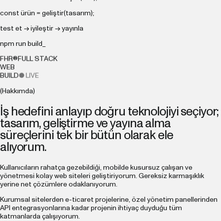
const
ürün = geliştir(tasarım);
test et → iyileştir → yayınla
npm run build_
FHR®
FULL STACK
WEB
BUILD
● LIVE
(Hakkımda)
İş hedefini anlayıp doğru teknolojiyi seçiyor;
tasarım, geliştirme ve yayına alma
süreçlerini tek bir bütün olarak ele
alıyorum.
Kullanıcıların rahatça gezebildiği, mobilde kusursuz çalışan ve
yönetmesi kolay web siteleri geliştiriyorum. Gereksiz karmaşıklık
yerine net çözümlere odaklanıyorum.
Kurumsal sitelerden e-ticaret projelerine, özel yönetim panellerinden
API entegrasyonlarına kadar projenin ihtiyaç duyduğu tüm
katmanlarda çalışıyorum.