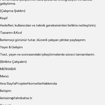
geliştirme.
(Çalışma Şeklim)
Keşif
Hedefleri, kullanıcıları ve teknik gereksinimleri birlikte netleştiririz.
Tasarım & Kod
İlerlemeyi görünür tutar, düzenli çalışan çıktılar paylaşırım.
Yayın & Gelişim
Test, yayın ve sonrasındaki iyileştirmelerde süreci tamamlarım.
(Birlikte Çalışalım)
MERHABA!
Menü:
Ana Sayfa
Projeler
Hizmetler
Hakkımda
İletişim:
iletisim@fahribahsi.tr